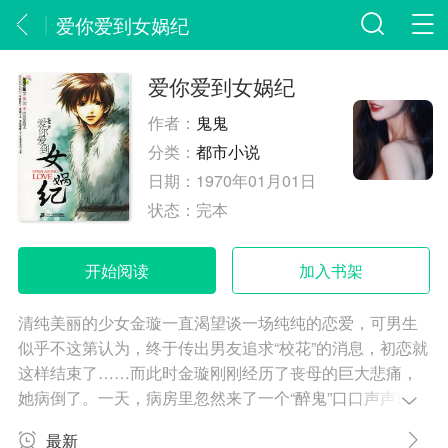
爱你爱到女娲纪
爱你爱到女娲纪
作者：
鬼鬼
分类：
都市小说
日期：
1970年01月01日
状态：
完本
开始阅读
加入书架
清纯美丽的少女金璇一直渴望谈一场纯纯的恋爱，可男生
似乎不这第认为，终于传出男友追求“校花”的消息，初恋就
这样结束了……而此时金璇刚刚经历了丧母的巨大悲痛，
她病倒了。一天，病房里忽然来了一个“醉鬼”口口声声说爱
金璇，说完还吐了一床，这“醉鬼”一心一心地爱着金璇，但
最新
金璇的心理仿佛加了把锁，她每隔一阵子就要打上耳孔，