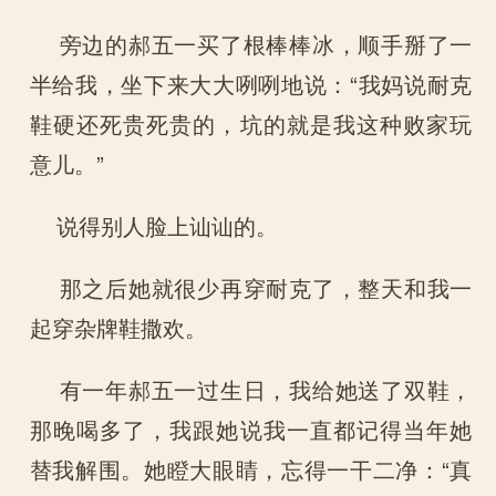
旁边的郝五一买了根棒棒冰，顺手掰了一
半给我，坐下来大大咧咧地说：“我妈说耐克
鞋硬还死贵死贵的，坑的就是我这种败家玩
意儿。”
说得别人脸上讪讪的。
那之后她就很少再穿耐克了，整天和我一
起穿杂牌鞋撒欢。
有一年郝五一过生日，我给她送了双鞋，
那晚喝多了，我跟她说我一直都记得当年她
替我解围。她瞪大眼睛，忘得一干二净：“真