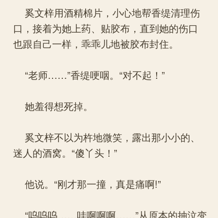
奚文梓用酒精棉片，小心地帮香缇清理伤
口，接着为她上药、贴胶布，直到她的伤口
也跟自己一样，乖乖儿地被胶布封住。
“老师……”香缇哽咽。“对不起！”
她羞得想死掉。
奚文梓不以为杵地微笑，露出那小小的、
迷人的酒窝。“傻丫头！”
他说。“刚才那一撞，真是痛啊!”
“呜呜呜……哇啊啊啊……”从原本的抽泣变