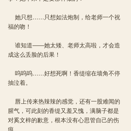
她只想……只想如法炮制，给老师一个祝
福的吻！
谁知道——她太矮、老师太高啦，才会造
成这么丢脸的后果！
呜呜呜……好想死啊！香缇缩在墙角不停
抽泣着。
唇上传来热辣辣的感觉，还有一股难闻的
腥气，可此刻的香缇又羞又愧，满脑子都是
对奚文梓的歉意，根本没有心思管自己的伤
痕。