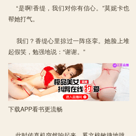
“是啊!香缇，我们对你有信心。”莫妮卡也
帮她打气。
我们？香缇心里掠过一阵痉挛。她脸上堆
起假笑，勉强地说：“谢谢。”
下载APP看书更流畅
此时传真机突然响起来，奚文梓敏捷地跳