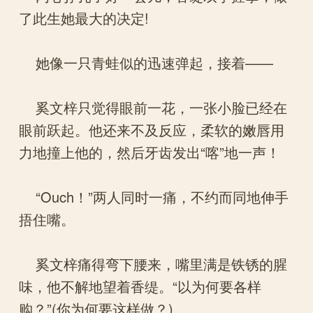
了此生她最大的决定!
她像一只青蛙似的迅速弹起，接着——
奚文梓只觉得眼前一花，一张小脸已经在
眼前跃起。他还来不及反应，柔软的嫩唇用
力地撞上他的，然后牙齿发出“喀”地一声！
“Ouch！”两人同时一痛，不约而同地伸手
捂住嘴。
奚文梓痛得弯下腰来，嘴里满是铁锈的腥
味，他不解地望着香缇。“以为何要各样
购？”(你为何要这样做？)