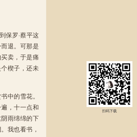
到保罗·蔡平这
身而退。可那是
的买卖，于是痛
是个楔子，还未
赏书中的雪花。
一遍，十一点和
扫码下载
这阴雨绵绵的下
涸。我也看书，