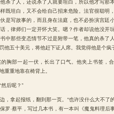
说他杀了人，还说杀了人就要坦白，所以他才写那
这样既坦白，又不会给自己招来危险。法官很聪明
家伙是写故事的，而且身在法庭，也不必扮演宫廷
这话，律师们一定开怀大笑。嗯？作者却说他没开
，书中那些变态情节不过是附带一笔，他真的杀了
罚他五十美元，将他赶下证人席。我觉得他是个疯
实的胸部一起一伏，长出了口气。他夹上书签，
地重重地靠在椅背上。
“然后呢？”
边，拿起报纸，翻到那一页。“也许没什么大不了
保罗·蔡平，写过几本书，有一本叫《魔鬼料理后