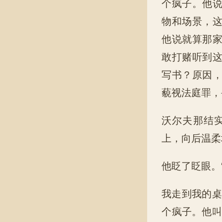
个疯子。他
物和场景，
他说就算那
敢打赌听到
写书？原因
藐视法庭罪，
沃尔夫那结
上，向后温柔
他眨了眨眼。
我走到我的桌
个疯子。他叫