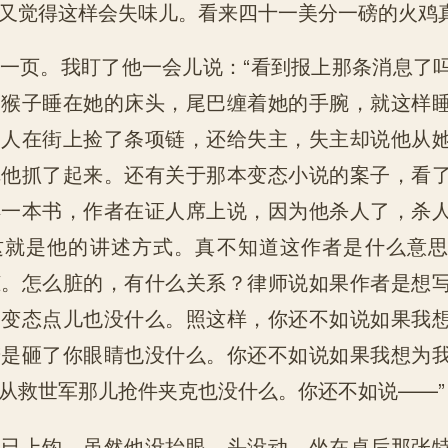
又觉得这样会失味儿。看来四十一美分一磅的火鸡真
一页。我盯了他一会儿说：“看到报上那条消息了
那猴子睡在她的床头，尾巴缠着她的手腕，就这样
男人在街上捡了条项链，还给失主，失主却说他从
把他抓了起来。还有关于那本变态小说的案子，看
样一本书，作者在证人席上说，因为他杀人了，杀
这就是他的讲述方式。真不知道这作者是什么意
脏。怎么脏的，有什么关系？律师说如果作者是想
那变态点儿也没什么。照这样，你还不如说如果我
若是砸了你眼睛也没什么。你还不如说如果我想为
从救世军那儿抢件夹克也没什么。你还不如说——”
他已上钩。虽然他没抬眼，头没动，坐在桌后那张