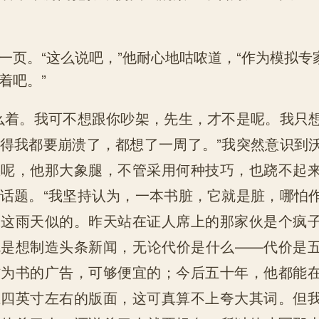
。
一页。“这么说吧，”他耐心地咕哝道，“作为模拟专
着吧。”
么着。我可不想跟你吵架，先生，才不是呢。我只
得我都要崩溃了，都想了一周了。”我突然意识到
愁呢，他那大象腿，不管采用何种技巧，也跷不起
话题。“我坚持认为，一本书脏，它就是脏，哪怕
像这雨天似的。昨天站在证人席上的那家伙是个疯
就是想制造头条新闻，无论代价是什么——代价是
作为书的广告，可够便宜的；今后五十年，他都能
上四英寸左右的版面，这可真算不上夸大其词。但