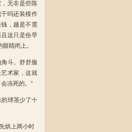
寂，无非是些陈
我干吗还装模作
像钱，越是不需
而且这只是份早
的眼睛闭上。
地角斗。舒舒服
是艺术家，这就
会冻死的。”
来的球茎少了十
先烘上两小时