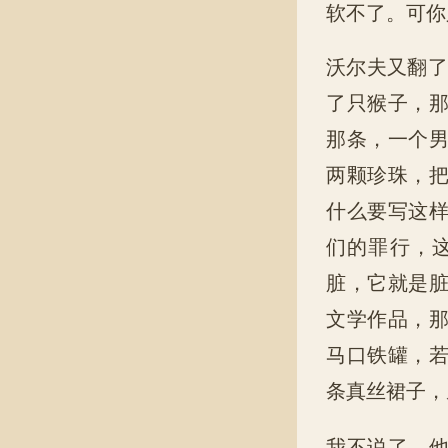
软不了。可你
沃尔夫又翻了
了只猴子，
那条，一个
两颗珍珠，
什么要写这
们的罪行，
脏，它就是
文学作品，
马口铁罐，
条真丝裙子，
我不说了，