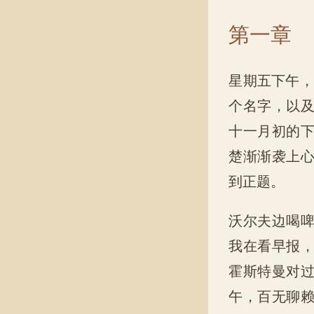
第一章
星期五下午，
个名字，以
十一月初的
楚渐渐袭上
到正题。
沃尔夫边喝
我在看早报
霍斯特曼对
午，百无聊