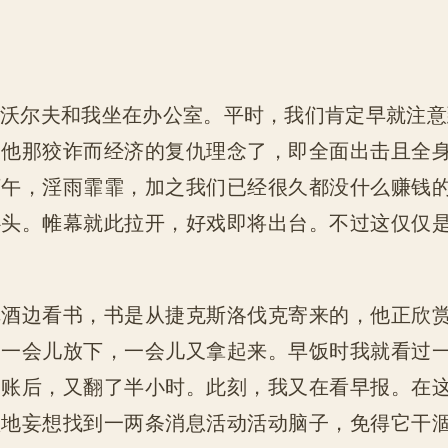
沃尔夫和我坐在办公室。平时，我们肯定早就注意
及他那狡诈而经济的复仇理念了，即全面出击且全
下午，淫雨霏霏，加之我们已经很久都没什么赚钱
心头。帷幕就此拉开，好戏即将出台。不过这仅仅
啤酒边看书，书是从捷克斯洛伐克寄来的，他正欣
，一会儿放下，一会儿又拿起来。早饭时我就看过
过账后，又翻了半小时。此刻，我又在看早报。在
赖地妄想找到一两条消息活动活动脑子，免得它干