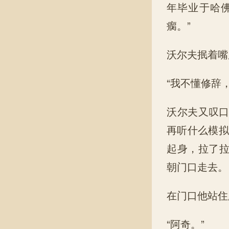
年毕业于哈
瘸。”
沃尔夫抿着嘴
“我不懂修辞
沃尔夫又叹口
再听什么模拟
起身，拉了
朝门口走去。
在门口他站住
“阿奇。”